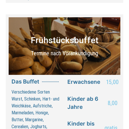
Frühstücksbuffet
Termine nach Vorankündigung
Das Buffet
Erwachsene
15,00
Verschiedene Sorten
Kinder ab 6
Wurst, Schinken, Hart- und
8,00
Weichkäse, Aufstriche,
Jahre
Marmeladen, Honige,
Butter, Margarine,
Kinder bis
Cerealien, Joghurts,
gratis