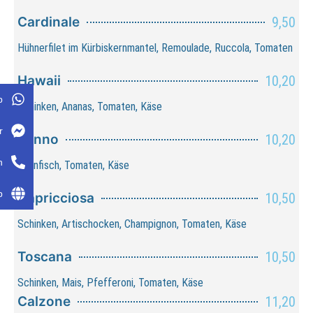
Cardinale
9,50
Hühnerfilet im Kürbiskernmantel, Remoulade, Ruccola, Tomaten
Hawaii
10,20
p
Schinken, Ananas, Tomaten, Käse
r
Tonno
10,20
n
Thunfisch, Tomaten, Käse
p
Capricciosa
10,50
Schinken, Artischocken, Champignon, Tomaten, Käse
Toscana
10,50
Schinken, Mais, Pfefferoni, Tomaten, Käse
Calzone
11,20